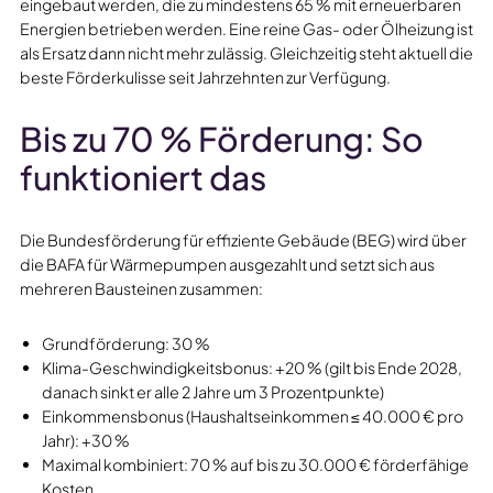
eingebaut werden, die zu mindestens 65 % mit erneuerbaren
Energien betrieben werden. Eine reine Gas- oder Ölheizung ist
als Ersatz dann nicht mehr zulässig. Gleichzeitig steht aktuell die
beste Förderkulisse seit Jahrzehnten zur Verfügung.
Bis zu 70 % Förderung: So
funktioniert das
Die Bundesförderung für effiziente Gebäude (BEG) wird über
die BAFA für Wärmepumpen ausgezahlt und setzt sich aus
mehreren Bausteinen zusammen:
Grundförderung: 30 %
Klima-Geschwindigkeitsbonus: +20 % (gilt bis Ende 2028,
danach sinkt er alle 2 Jahre um 3 Prozentpunkte)
Einkommensbonus (Haushaltseinkommen ≤ 40.000 € pro
Jahr): +30 %
Maximal kombiniert: 70 % auf bis zu 30.000 € förderfähige
Kosten