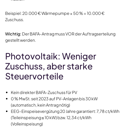
Beispiel: 20.000 € Wärmepumpe × 50 % = 10.000 €
Zuschuss.
Wichtig:
Der BAFA-Antrag muss VOR der Auftragserteilung
gestellt werden.
Photovoltaik: Weniger
Zuschuss, aber starke
Steuervorteile
Kein direkter BAFA-Zuschuss für PV
0 % MwSt. seit 2023 auf PV-Anlagen bis 30 kW
(automatisch, kein Antrag nötig)
EEG-Einspeisevergütung 20 Jahre garantiert: 7,78 ct/kWh
(Teileinspeisung ≤ 10 kW) bzw. 12,34 ct/kWh
(Volleinspeisung)